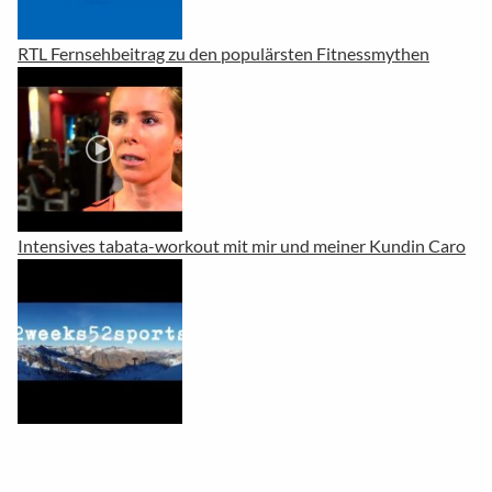
RTL Fernsehbeitrag zu den populärsten Fitnessmythen
Intensives tabata-workout mit mir und meiner Kundin Caro